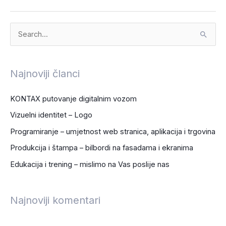
S
e
a
Najnoviji članci
r
c
KONTAX putovanje digitalnim vozom
h
Vizuelni identitet – Logo
f
Programiranje – umjetnost web stranica, aplikacija i trgovina
o
Produkcija i štampa – bilbordi na fasadama i ekranima
r
Edukacija i trening – mislimo na Vas poslije nas
:
Najnoviji komentari