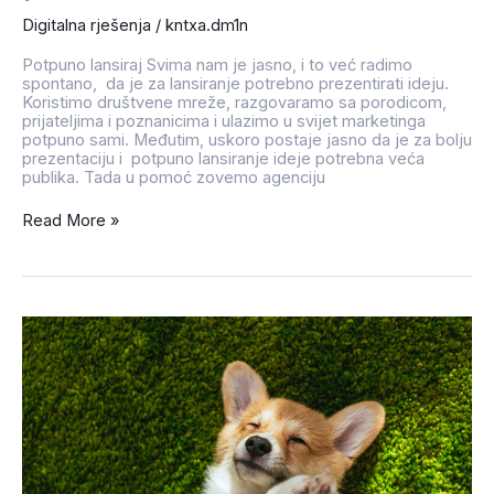
Digitalna rješenja
/
kntxa.dm1n
Potpuno lansiraj Svima nam je jasno, i to već radimo
spontano, da je za lansiranje potrebno prezentirati ideju.
Koristimo društvene mreže, razgovaramo sa porodicom,
prijateljima i poznanicima i ulazimo u svijet marketinga
potpuno sami. Međutim, uskoro postaje jasno da je za bolju
prezentaciju i potpuno lansiranje ideje potrebna veća
publika. Tada u pomoć zovemo agenciju
Read More »
Novi
post