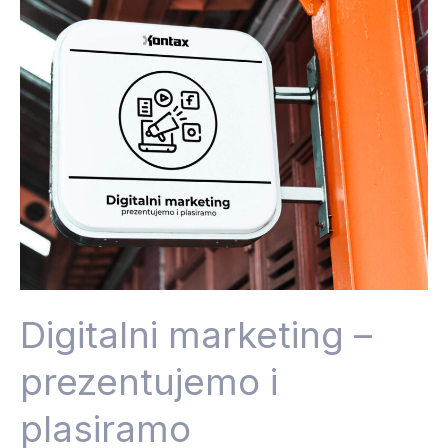
marketing
–
prezentujemo
i
plasiramo
Digitalni marketing –
prezentujemo i
plasiramo