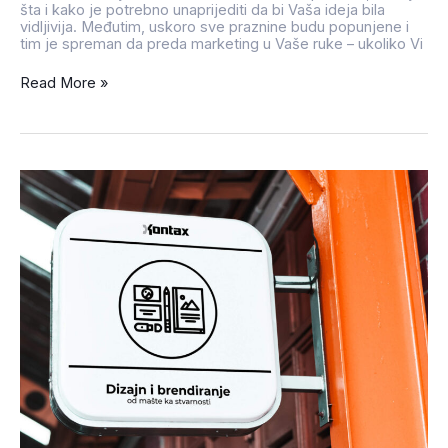
šta i kako je potrebno unaprijediti da bi Vaša ideja bila
vidljivija. Međutim, uskoro sve praznine budu popunjene i
tim je spreman da preda marketing u Vaše ruke – ukoliko Vi
Read More »
Dizajn
i
brendiranje
–
od
mašte
ka
stvarnosti