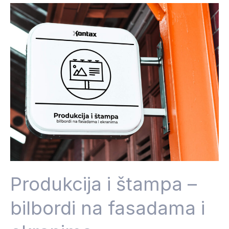
Produkcija
i
štampa
–
bilbordi
na
fasadama
i
ekranima
Produkcija i štampa –
bilbordi na fasadama i