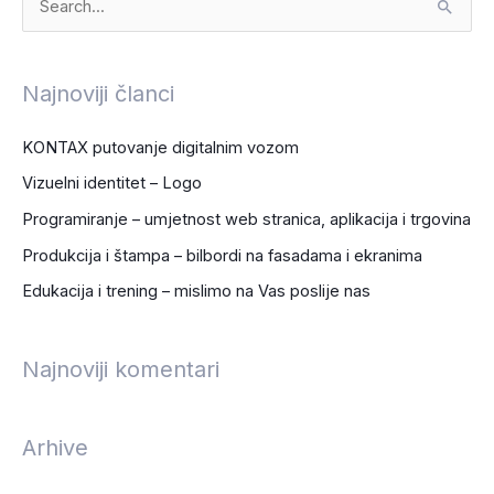
S
e
a
Najnoviji članci
r
c
KONTAX putovanje digitalnim vozom
h
Vizuelni identitet – Logo
f
Programiranje – umjetnost web stranica, aplikacija i trgovina
o
Produkcija i štampa – bilbordi na fasadama i ekranima
r
Edukacija i trening – mislimo na Vas poslije nas
:
Najnoviji komentari
Arhive