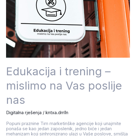
poslije
nas
Edukacija i trening –
mislimo na Vas poslije
nas
Digitalna rješenja
/
kntxa.dm1n
Popuni praznine Tim marketinške agencije koji unajmite
ponaša se kao jedan zaposlenik, jedno biće i jedan
mehanizam koji sinhronizirano ulazi u Vaše poslove, smišlja