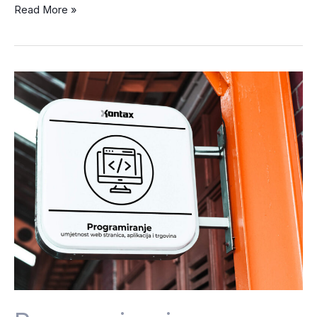
Read More »
Programiranje
–
umjetnost
web
stranica,
aplikacija
i
trgovina