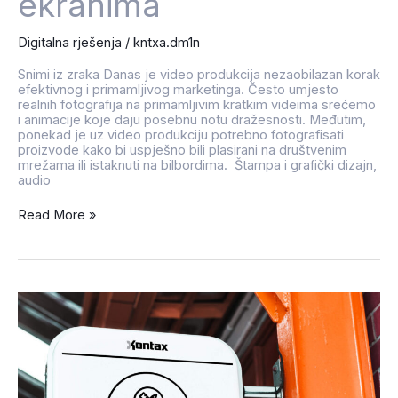
ekranima
Digitalna rješenja
/
kntxa.dm1n
Snimi iz zraka Danas je video produkcija nezaobilazan korak
efektivnog i primamljivog marketinga. Često umjesto
realnih fotografija na primamljivim kratkim videima srećemo
i animacije koje daju posebnu notu dražesnosti. Međutim,
ponekad je uz video produkciju potrebno fotografisati
proizvode kako bi uspješno bili plasirani na društvenim
mrežama ili istaknuti na bilbordima. Štampa i grafički dizajn,
audio
Read More »
Edukacija
i
trening
–
mislimo
na
Vas